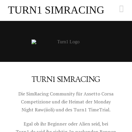
Na
TURN1 SIMRACING
TURN1 SIMRACING
Die SimRacing Community für Assetto Corsa
Competizione und die Heimat der Monday
Night Raw(iioli) und des Turn1 TimeTrial.
Egal ob ihr Beginner oder Alien seid, bei
Turn1.de seid ihr richtig. In packenden Rennen